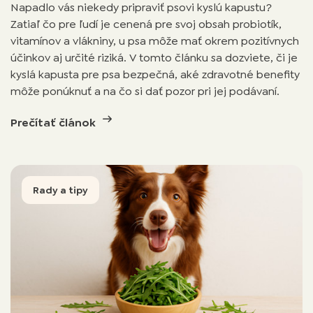
Napadlo vás niekedy pripraviť psovi kyslú kapustu?
Zatiaľ čo pre ľudí je cenená pre svoj obsah probiotík,
vitamínov a vlákniny, u psa môže mať okrem pozitívnych
účinkov aj určité riziká. V tomto článku sa dozviete, či je
kyslá kapusta pre psa bezpečná, aké zdravotné benefity
môže ponúknuť a na čo si dať pozor pri jej podávaní.
Prečítať článok
Rady a tipy