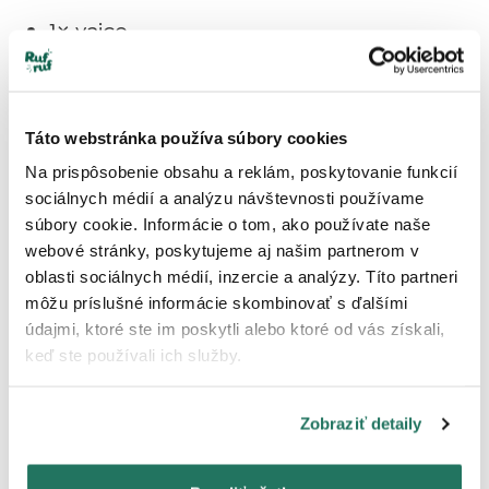
1× vajce
45 g arašidového masla
Táto webstránka používa súbory cookies
Trochu vody
Na prispôsobenie obsahu a reklám, poskytovanie funkcií
sociálnych médií a analýzu návštevnosti používame
Postup na tekvicové pyré:
súbory cookie. Informácie o tom, ako používate naše
webové stránky, poskytujeme aj našim partnerom v
Tekvicu rozrežte na polovicu a odstráňte
oblasti sociálnych médií, inzercie a analýzy. Títo partneri
môžu príslušné informácie skombinovať s ďalšími
semienka.
údajmi, ktoré ste im poskytli alebo ktoré od vás získali,
keď ste používali ich služby.
Položte ju na plech šupkou nahor.
Zobraziť detaily
Pečte pri 175 °C, kým nezmäkne (cca 50
minút). Hotovosť skontrolujete špajdľou –