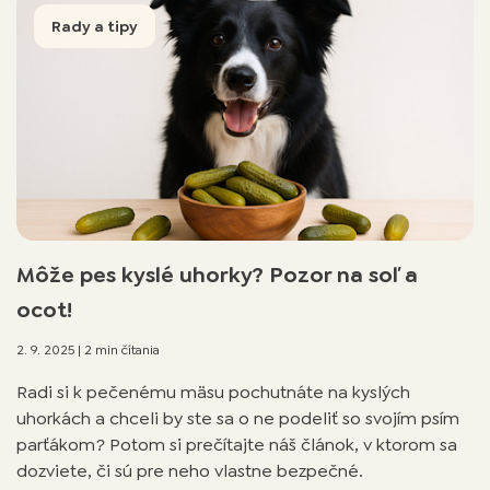
Rady a tipy
Môže pes kyslé uhorky? Pozor na soľ a
ocot!
2. 9. 2025
|
2 min čítania
Radi si k pečenému mäsu pochutnáte na kyslých
uhorkách a chceli by ste sa o ne podeliť so svojím psím
parťákom? Potom si prečítajte náš článok, v ktorom sa
dozviete, či sú pre neho vlastne bezpečné.