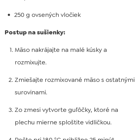
250 g ovsených vločiek
Postup na sušienky:
Mäso nakrájajte na malé kúsky a
rozmixujte.
Zmiešajte rozmixované mäso s ostatnými
surovinami.
Zo zmesi vytvorte guľôčky, ktoré na
plechu mierne sploštite vidličkou.
Pečte pri 180 °C približne 25 minút.