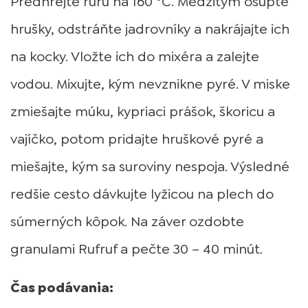
Predhrejte rúru na 160 °C. Medzitým ošúpte
hrušky, odstráňte jadrovníky a nakrájajte ich
na kocky. Vložte ich do mixéra a zalejte
vodou. Mixujte, kým nevznikne pyré. V miske
zmiešajte múku, kypriaci prášok, škoricu a
vajíčko, potom pridajte hruškové pyré a
miešajte, kým sa suroviny nespoja. Výsledné
redšie cesto dávkujte lyžicou na plech do
súmerných kôpok. Na záver ozdobte
granulami Rufruf a pečte 30 – 40 minút.
Čas podávania: