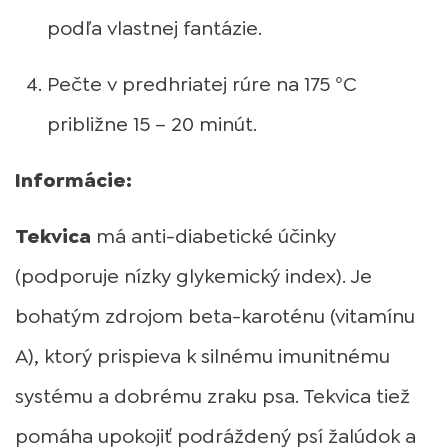
podľa vlastnej fantázie.
Pečte v predhriatej rúre na 175 °C
približne 15 – 20 minút.
Informácie:
Tekvica
má anti-diabetické účinky
(podporuje nízky glykemický index). Je
bohatým zdrojom beta-karoténu (vitamínu
A), ktorý prispieva k silnému imunitnému
systému a dobrému zraku psa. Tekvica tiež
pomáha upokojiť podráždený psí žalúdok a