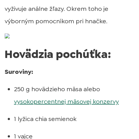
vyživuje análne žľazy. Okrem toho je
výborným pomocníkom pri hnačke.
Hovädzia pochúťka:
Suroviny:
250 g hovädzieho mäsa alebo
vysokopercentnej mäsovej konzervy
1 lyžica chia semienok
1 vajce