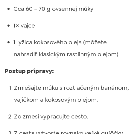
Cca 60 – 70 g ovsennej múky
1× vajce
1 lyžica kokosového oleja (môžete
nahradiť klasickým rastlinným olejom)
Postup prípravy:
Zmiešajte múku s roztlačeným banánom,
vajíčkom a kokosovým olejom.
Zo zmesi vypracujte cesto.
Z cesta vytvorte rovnako veľké guľôčky.