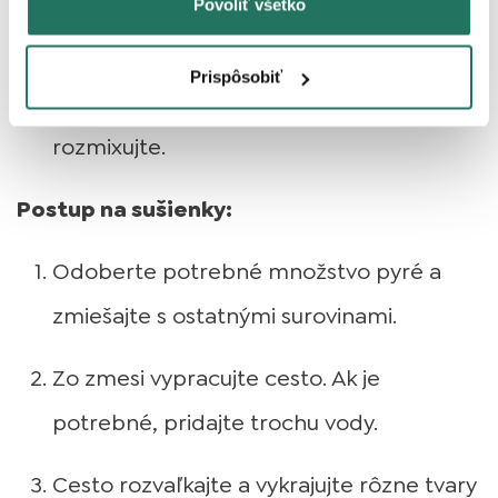
Povoliť všetko
mala by ľahko prejsť dužinou.
Prispôsobiť
Nechajte trochu vychladnúť a potom
rozmixujte.
Postup na sušienky:
Odoberte potrebné množstvo pyré a
zmiešajte s ostatnými surovinami.
Zo zmesi vypracujte cesto. Ak je
potrebné, pridajte trochu vody.
Cesto rozvaľkajte a vykrajujte rôzne tvary