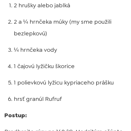
2 hrušky alebo jablká
2 a ¼ hrnčeka múky (my sme použili
bezlepkovú)
¼ hrnčeka vody
1 čajovú lyžičku škorice
1 polievkovú lyžicu kypriaceho prášku
hrsť granúl Rufruf
Postup: