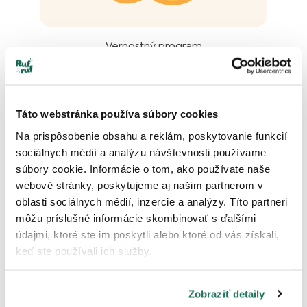
Vernostný program
4 otázky
Táto webstránka používa súbory cookies
Stále potrebujete
Na prispôsobenie obsahu a reklám, poskytovanie funkcií
pomoc?
sociálnych médií a analýzu návštevnosti používame
súbory cookie. Informácie o tom, ako používate naše
Kontaktujte nás!
webové stránky, poskytujeme aj našim partnerom v
oblasti sociálnych médií, inzercie a analýzy. Títo partneri
môžu príslušné informácie skombinovať s ďalšími
údajmi, ktoré ste im poskytli alebo ktoré od vás získali,
keď ste používali ich služby.
Napíšte nám
Zobraziť detaily