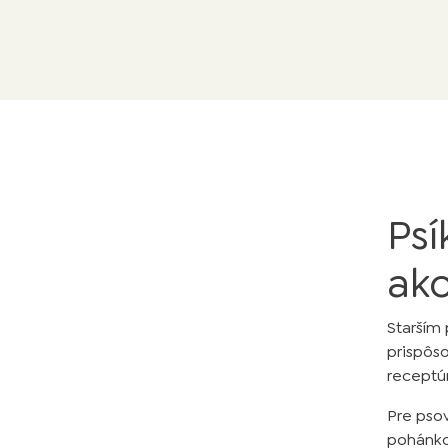
Psí
ako
Starším
prispôs
receptúr
Pre pso
pohánko