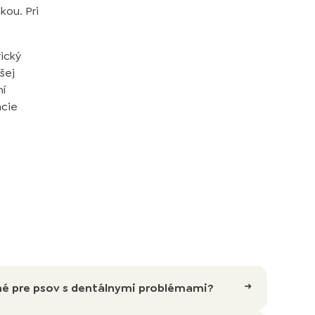
kou. Pri
ický
šej
ní
acie
né pre psov s dentálnymi problémami?