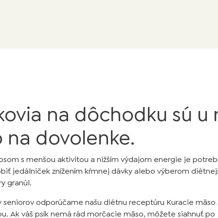
kovia na dôchodku sú u 
 na dovolenke.
 psom s menšou aktivitou a nižším výdajom energie je potre
obiť jedálniček znížením kŕmnej dávky alebo výberom diétnej
y granúl.
v seniorov odporúčame našu diétnu receptúru Kuracie mäso 
u. Ak váš psík nemá rád morčacie mäso, môžete siahnuť po