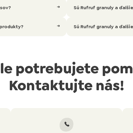
psov?
Sú Rufruf granuly a ďalš
 produkty?
Sú Rufruf granuly a ďalši
le potrebujete po
Kontaktujte nás!