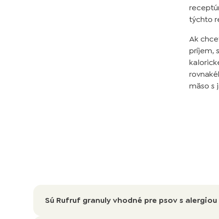
receptú
týchto 
Ak chce
príjem, 
kalorick
rovnaké
mäso s 
Sú Rufruf granuly vhodné pre psov s alergio