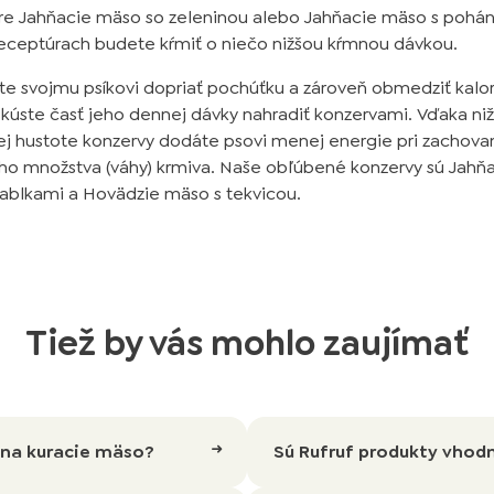
re Jahňacie mäso so zeleninou alebo Jahňacie mäso s pohán
receptúrach budete kŕmiť o niečo nižšou kŕmnou dávkou.
te svojmu psíkovi dopriať pochúťku a zároveň obmedziť kalor
skúste časť jeho dennej dávky nahradiť konzervami. Vďaka niž
ej hustote konzervy dodáte psovi menej energie pri zachova
ho množstva (váhy) krmiva. Naše obľúbené konzervy sú Jahň
jablkami a Hovädzie mäso s tekvicou.
Tiež by vás mohlo zaujímať
u na kuracie mäso?
Sú Rufruf produkty vhod