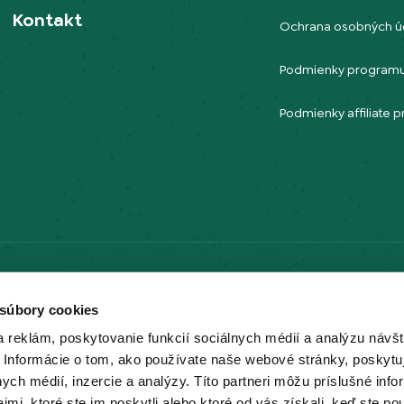
Kontakt
Ochrana osobných ú
Podmienky programu
Podmienky affiliate
Možnosti dopravy
 súbory cookies
 reklám, poskytovanie funkcií sociálnych médií a analýzu návšt
 Informácie o tom, ako používate naše webové stránky, poskytu
nych médií, inzercie a analýzy. Títo partneri môžu príslušné info
mi, ktoré ste im poskytli alebo ktoré od vás získali, keď ste pou