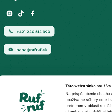
+421 220 512 390
hana@rufruf.sk
Bezpečná online platba
Táto webstránka používa
Na prispôsobenie obsahu a
používame súbory cookie.
partnerom v oblasti sociál
skombinovať s ďalšími údaj