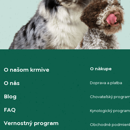
O nákupe
O našom krmive
O nás
Doprava a platba
Blog
Chovateľský progra
FAQ
Kynologický progra
Vernostný program
Obchodné podmien