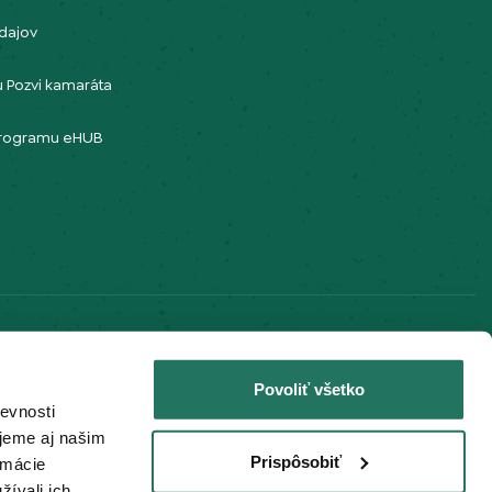
dajov
 Pozvi kamaráta
 programu eHUB
Povoliť všetko
evnosti
jeme aj našim
Prispôsobiť
rmácie
žívali ich