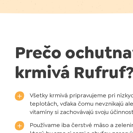
Prečo ochutna
krmivá Rufruf
Všetky krmivá pripravujeme pri nízky
teplotách, vďaka čomu nevznikajú al
vitamíny si zachovávajú svoju účinnosť
Používame iba čerstvé mäso a zeleninu