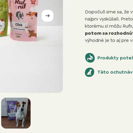
Dopočuli sme sa, že vy
najprv vyskúšali. Pret
ktorému si môžu Rufr
potom sa rozhodnú
výhodné je to aj pre 
Produkty poteš
Táto ochutnávk