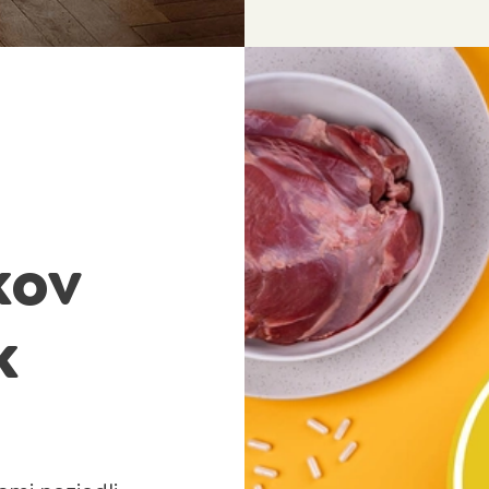
kov
k