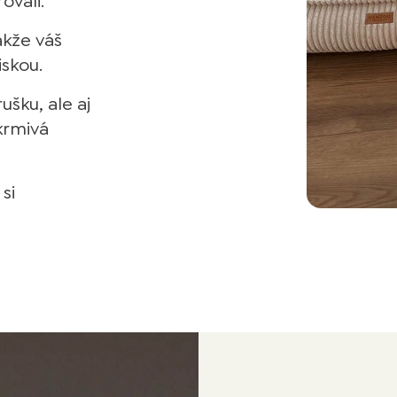
ovali.
akže váš
skou.
ušku, ale aj
krmivá
si