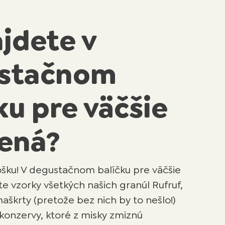
jdete v
stačnom
ku pre väčšie
ená?
šku! V degustačnom balíčku pre väčšie
 vzorky všetkých našich granúl Rufruf,
aškrty (pretože bez nich by to nešlo!)
konzervy, ktoré z misky zmiznú