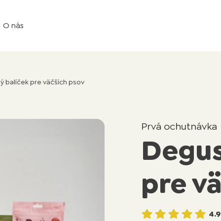
O nás
 balíček pre väčších psov
Prvá ochutnávka
Degus
pre v
4.