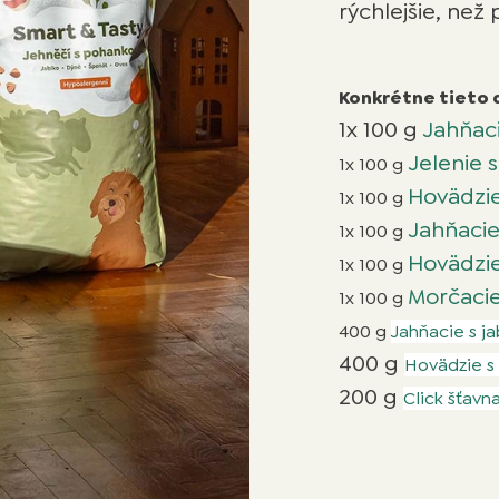
rýchlejšie, než 
Konkrétne tieto 
1x 100 g
Jahňaci
Jelenie 
1x 100 g
Hovädzie
1x 100 g
Jahňacie
1x 100 g
Hovädzie
1x 100 g
Morčacie
1x 100 g
400 g
Jahňacie s j
400 g
Hovädzie s
200 g
Click šťavn