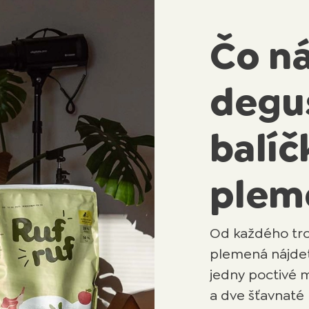
Čo ná
degu
balíč
plem
Od každého tro
plemená nájdete
jedny poctivé m
a dve šťavnaté 