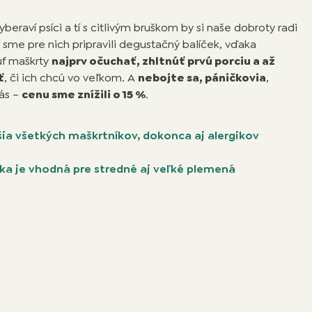
beraví psíci a tí s citlivým bruškom by si naše dobroty radi
o sme pre nich pripravili degustačný balíček, vďaka
uf maškrty
najprv očuchať, zhltnúť prvú porciu a až
ť
, či ich chcú vo veľkom. A
nebojte sa, páničkovia
,
vás –
cenu sme znížili o 15 %
.
ia všetkých maškrtníkov, dokonca aj alergikov
a je vhodná pre stredné aj veľké plemená