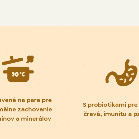
avené na pare pre
S probiotikami pre
málne zachovanie
črevá, imunitu a p
mínov a minerálov