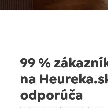
99 % zákazní
na Heureka.s
odporúča