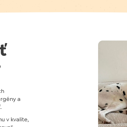
ť
?
ch
ergény a
.
 v kvalite,