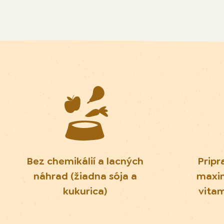
Bez chemikálií a lacných
Pripr
náhrad (žiadna sója a
maxi
kukurica)
vita