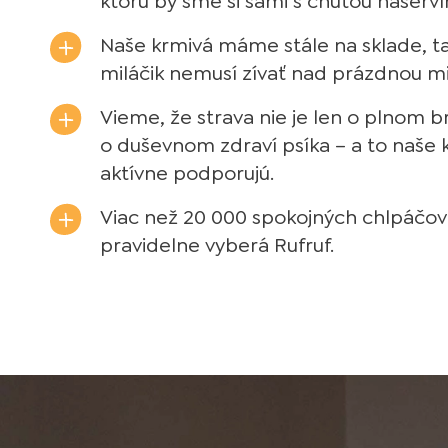
ktorú by sme si sami s chuťou naservír
Naše krmivá máme stále na sklade, t
miláčik nemusí zívať nad prázdnou mi
Vieme, že strava nie je len o plnom br
o duševnom zdraví psíka – a to naše 
aktívne podporujú.
Viac než 20 000 spokojných chlpáčov 
pravidelne vyberá Rufruf.