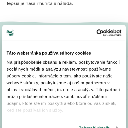
lepšia je naša imunita a nálada.
Čo v týchto granulách
nájdete
Táto webstránka používa súbory cookies
Na prispôsobenie obsahu a reklám, poskytovanie funkcií
sociálnych médií a analýzu návštevnosti používame
K čerstvému mäsu nastrúhame zeleninu, pridáme probiotiká s
bylinkami, pohánku a ovsené vločky, ktoré sú bohatým zdrojom
súbory cookie. Informácie o tom, ako používate naše
energie a vitamínu B1. Všetko dobre premiešame a potom
webové stránky, poskytujeme aj našim partnerom v
pomaly varíme v pare pri teplote do 90 °C. To je náš recept na
oblasti sociálnych médií, inzercie a analýzy. Títo partneri
chutné jedlo plné zdravých bielkovín, vitamínov a minerálov.
môžu príslušné informácie skombinovať s ďalšími
údajmi, ktoré ste im poskytli alebo ktoré od vás získali,
55 %
keď ste používali ich služby.
jahňacieho mäsa
Chutné a ľahko stráviteľné jahňacie mäso z voľných pastvín.
Zobraziť detaily