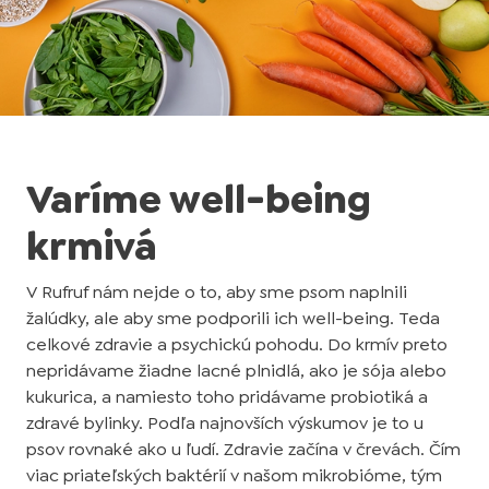
Varíme well-being
krmivá
V Rufruf nám nejde o to, aby sme psom naplnili
žalúdky, ale aby sme podporili ich well-being. Teda
celkové zdravie a psychickú pohodu. Do krmív preto
nepridávame žiadne lacné plnidlá, ako je sója alebo
kukurica, a namiesto toho pridávame probiotiká a
zdravé bylinky. Podľa najnovších výskumov je to u
psov rovnaké ako u ľudí. Zdravie začína v črevách. Čím
viac priateľských baktérií v našom mikrobióme, tým