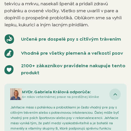
tekvicu a mrkvu, nasekali špenát a pridali zdravú
pohánku a ovsené vločky. Všetko sme uvarili v pare a
doplnili o prospešné probiotiká. Oblúkom sme sa vyhli
lepku, kukurici a iným lacným plnidlám.
Určené pre dospelé psy s citlivým trávením
Vhodné pre všetky plemená a veľkosti psov
2100+ zákazníkov pravidelne nakupuje tento
produkt
MVDr. Gabriela Králová odporúča:
6+ rokov veterinárnej praxe na prestížnej klinike
Jahňacie mäso s pohánkou a probiotikami je často vhodný pre psy s
citlivým trávením alebo s potravinovou intoleranciou. Ďalej môže byť
vhodný pre psích športovcov alebo psy v rekonvalescencii. Jahňacie
mäso vyniká tým, že patrí medzi vysokostráviteľné a je bohaté na
minerály a vitamíny skupiny B, ktoré podporujú správnu funkciu