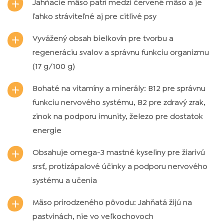
Jahňacie mäso patrí medzi červené mäso a je
ľahko stráviteľné aj pre citlivé psy
Vyvážený obsah bielkovín pre tvorbu a
regeneráciu svalov a správnu funkciu organizmu
(17 g/100 g)
Bohaté na vitamíny a minerály: B12 pre správnu
funkciu nervového systému, B2 pre zdravý zrak,
zinok na podporu imunity, železo pre dostatok
energie
Obsahuje omega-3 mastné kyseliny pre žiarivú
srsť, protizápalové účinky a podporu nervového
systému a učenia
Mäso prirodzeného pôvodu: Jahňatá žijú na
pastvinách, nie vo veľkochovoch