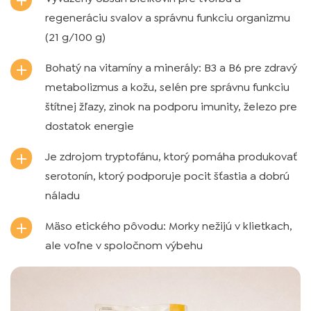
regeneráciu svalov a správnu funkciu organizmu
(21 g/100 g)
Bohatý na vitamíny a minerály: B3 a B6 pre zdravý
metabolizmus a kožu, selén pre správnu funkciu
štítnej žľazy, zinok na podporu imunity, železo pre
dostatok energie
Je zdrojom tryptofánu, ktorý pomáha produkovať
serotonín, ktorý podporuje pocit šťastia a dobrú
náladu
Mäso etického pôvodu: Morky nežijú v klietkach,
ale voľne v spoločnom výbehu