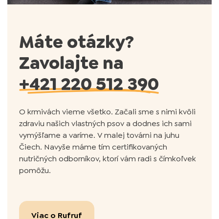
Máte otázky?
Zavolajte na
+421 220 512 390
O krmivách vieme všetko. Začali sme s nimi kvôli
zdraviu našich vlastných psov a dodnes ich sami
vymýšľame a varíme. V malej továrni na juhu
Čiech. Navyše máme tím certifikovaných
nutričných odborníkov, ktorí vám radi s čímkoľvek
pomôžu.
Viac o Rufruf