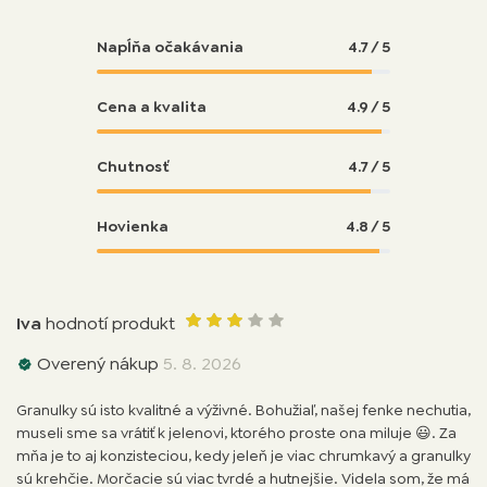
Napĺňa očakávania
4.7 / 5
Cena a kvalita
4.9 / 5
Chutnosť
4.7 / 5
Hovienka
4.8 / 5
Iva
hodnotí produkt
Overený nákup
5. 8. 2026
Granulky sú isto kvalitné a výživné. Bohužiaľ, našej fenke nechutia,
museli sme sa vrátiť k jelenovi, ktorého proste ona miluje 😃. Za
mňa je to aj konzisteciou, kedy jeleň je viac chrumkavý a granulky
sú krehčie. Morčacie sú viac tvrdé a hutnejšie. Videla som, že má