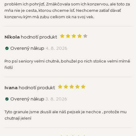
problém ich pohrýzť. Zmäkčovala som ich konzervou, ale toto za
mňa nie je cesta, ktorou chceme ísť. Nechceme zatiaľ dávať
konzervu kým má zubu celkom ok na svoj vek.
Nikola
hodnotí produkt
Overený nákup
4. 8. 2026
Pro psí seniory velmi chutné, bohužel po nich stolice velmi mírně
řidší
Ivana
hodnotí produkt
Overený nákup
3. 8. 2026
Tyto granule jsme zkusili ale náš pejsek je nechce , protože mu
chutnají jelení