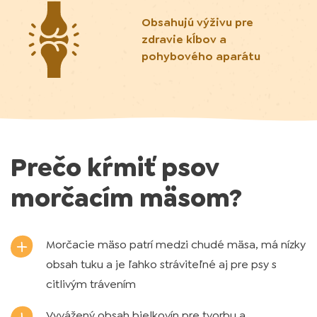
Obsahujú výživu pre
zdravie kĺbov a
pohybového aparátu
Prečo kŕmiť psov
morčacím mäsom?
Morčacie mäso patrí medzi chudé mäsa, má nízky
obsah tuku a je ľahko stráviteľné aj pre psy s
citlivým trávením
Vyvážený obsah bielkovín pre tvorbu a