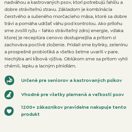
nadváhou a kastrovaných psov, ktorí potrebujú ľahšiu a
dobre stráviteľnú stravu. Základom je kombinácia
čerstvého a sušeného morčacieho mäsa, ktoré sa dobre
trávi a pomáha udržať váhu pod kontrolou. Ako prílohu
sme zvolili ryžu – ľahko stráviteľný zdroj energie, vďaka
ktorej je receptúra cenovo dostupnejšia a pritom si
zachováva poctivé zloženie. Pridali sme bylinky, zeleninu
a prospešné probiotiká a všetko šetrne uvarili v pare.
Nechýba ani kĺbová výživa. Oblúkom sme sa pritom vyhli
chémii, lepku a lacným plnidlám.
Určené pre seniorov a kastrovaných psíkov
Vhodné pre všetky plemená a veľkosti psov
1200+ zákazníkov pravidelne nakupuje tento
produkt