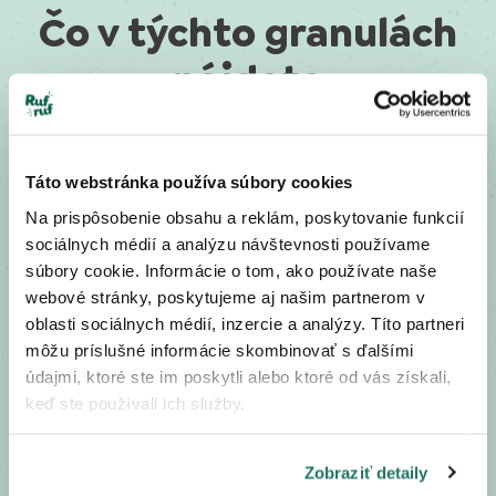
Čo v týchto granulách
nájdete
K čerstvému mäsu nastrúhame zeleninu, pridáme probiotiká s
bylinkami, pohánku a ovsené vločky, ktoré sú bohatým zdrojom
energie a vitamínu B1. Všetko dobre premiešame a potom
Táto webstránka používa súbory cookies
pomaly varíme v pare pri teplote do 90 °C. To je náš recept na
Na prispôsobenie obsahu a reklám, poskytovanie funkcií
chutné jedlo plné zdravých bielkovín, vitamínov a minerálov.
sociálnych médií a analýzu návštevnosti používame
súbory cookie. Informácie o tom, ako používate naše
50 %
webové stránky, poskytujeme aj našim partnerom v
morčacieho mäsa
oblasti sociálnych médií, inzercie a analýzy. Títo partneri
Chutné a ľahko stráviteľné morčacie mäso z voľných pastvín.
môžu príslušné informácie skombinovať s ďalšími
údajmi, ktoré ste im poskytli alebo ktoré od vás získali,
Brokolice, tekvica a jablká
keď ste používali ich služby.
Čerstvá zelenina je plná vitamínov a minerálov pre lepšiu imunitu,
dobrý zrak a zdravé trávenie.
Zobraziť detaily
30 %