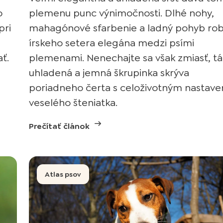
o
plemenu punc výnimočnosti. Dlhé nohy,
pri
mahagónové sfarbenie a ladný pohyb rob
írskeho setera elegána medzi psími
ť.
plemenami. Nenechajte sa však zmiasť, tá
uhladená a jemná škrupinka skrýva
poriadneho čerta s celoživotným nastav
veselého šteniatka.
Prečítať článok
Atlas psov