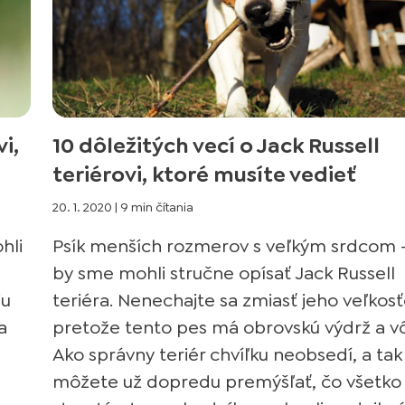
i,
10 dôležitých vecí o Jack Russell
teriérovi, ktoré musíte vedieť
20. 1. 2020
|
9 min čítania
hli
Psík menších rozmerov s veľkým srdcom –
by sme mohli stručne opísať Jack Russell
ju
teriéra. Nenechajte sa zmiasť jeho veľkosť
a
pretože tento pes má obrovskú výdrž a vô
Ako správny teriér chvíľku neobsedí, a tak
môžete už dopredu premýšľať, čo všetko