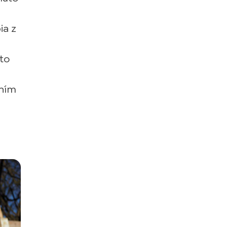
ia z
to
ením