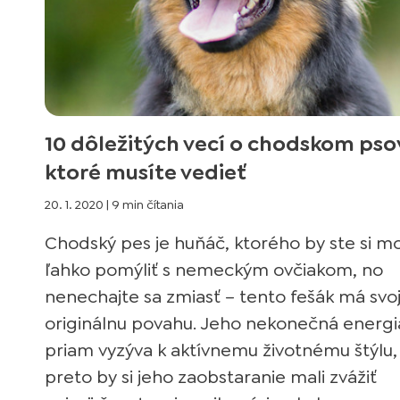
10 dôležitých vecí o chodskom psov
ktoré musíte vedieť
20. 1. 2020
|
9 min čítania
Chodský pes je huňáč, ktorého by ste si mo
ľahko pomýliť s nemeckým ovčiakom, no
nenechajte sa zmiasť – tento fešák má svo
originálnu povahu. Jeho nekonečná energi
priam vyzýva k aktívnemu životnému štýlu,
preto by si jeho zaobstaranie mali zvážiť