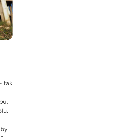
 tak
ou,
ľu.
 by