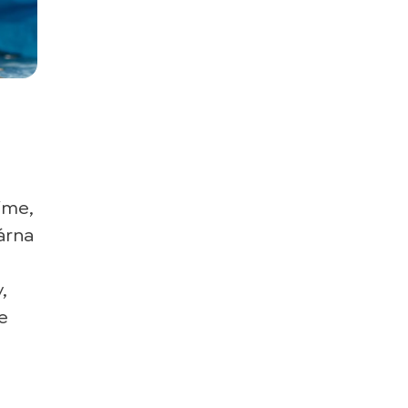
díme,
nárna
,
e