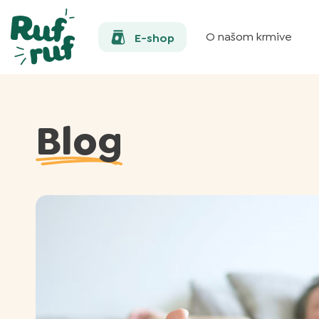
O našom krmive
E-shop
Blog