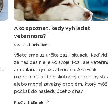
a
Ako spoznať, kedy vyhľadať
veterinára?
5. 5. 2020
|
2 min čítania
Všetci sme už určite zažili situáciu, keď vi
že náš pes nie je vo svojej koži, ale veteri
sto
ambulancia je už zatvorená. Ako však
rozpoznať, či ide o skutočný urgentný stav
alebo menej závažný problém, ktorý môž
počkať do nasledujúceho dňa?
Prečítať článok