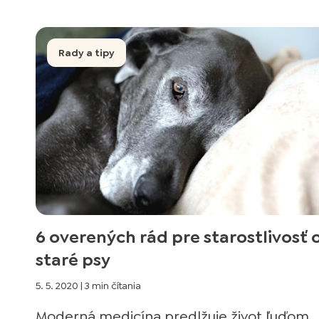
Rady a tipy
6 overených rád pre starostlivosť 
staré psy
5. 5. 2020
|
3 min čítania
Moderná medicína predlžuje život ľuďom