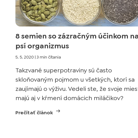
8 semien so zázračným účinkom n
psí organizmus
5. 5. 2020
|
3 min čítania
Takzvané superpotraviny sú často
skloňovaným pojmom u všetkých, ktorí sa
zaujímajú o výživu. Vedeli ste, že svoje mie
majú aj v kŕmení domácich miláčikov?
Prečítať článok