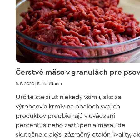
Čerstvé mäso v granulách pre pso
5. 5. 2020
|
5 min čítania
Určite ste si už niekedy všimli, ako sa
výrobcovia krmív na obaloch svojich
produktov predbiehajú v uvádzaní
percentuálneho zastúpenia mäsa. Ide
skutočne o akýsi zázračný etalón kvality, a