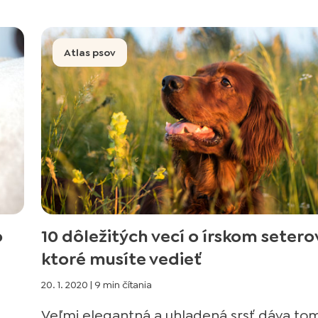
Atlas psov
o
10 dôležitých vecí o írskom seterov
ktoré musíte vedieť
20. 1. 2020
|
9 min čítania
Veľmi elegantná a uhladená srsť dáva to