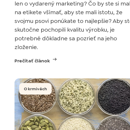
len o vydarený marketing? Čo by ste si mal
na etikete všímať, aby ste mali istotu, že
svojmu psovi ponúkate to najlepšie? Aby s
skutočne pochopili kvalitu výrobku, je
potrebné dôkladne sa pozrieť na jeho
zloženie.
Prečítať článok
O krmivách