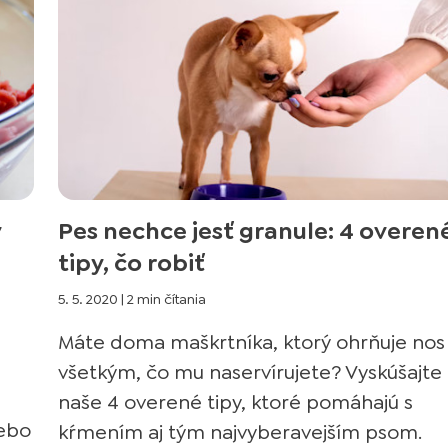
v
Pes nechce jesť granule: 4 overen
tipy, čo robiť
5. 5. 2020
|
2 min čítania
Máte doma maškrtníka, ktorý ohrňuje nos
všetkým, čo mu naservírujete? Vyskúšajte
naše 4 overené tipy, ktoré pomáhajú s
lebo
kŕmením aj tým najvyberavejším psom.