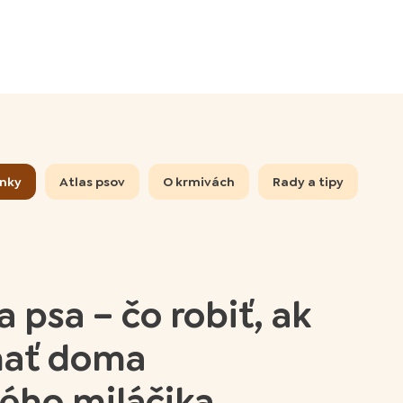
ánky
Atlas psov
O krmivách
Rady a tipy
a psa – čo robiť, ak
mať doma
ého miláčika