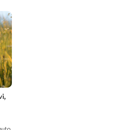
i,
muto